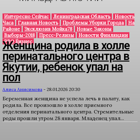
Интересно Сейчас
Ленинградская Область
Новость
Часа
Главная Новость
Проблемы Уборки Города
На
Районе
Эксклюзив Мойка78
Новые Законы
Выборы-2018
Пресс-Релизы
Новости Финляндии
PRO Бизнес
Женщина родила в холле
перинатального центра в
Якутии, ребенок упал на
пол
Алиса Анисимова
-
28.01.2026 20:30
Беременная женщина не успела лечь в палату, как
родила. Все произошло в холле приемного
отделения перинатального центра. Стремительные
роды прошли утром 28 января. Младенец упал...