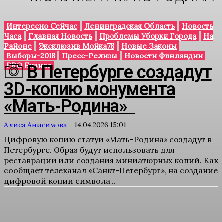
Интересно Сейчас
Ленинградская Область
Новость
Часа
Главная Новость
Проблемы Уборки Города
На
Районе
Эксклюзив Мойка78
Новые Законы
Выборы-2018
Пресс-Релизы
Новости Финляндии
PRO Бизнес
В Петербурге создадут
3D-копию монумента
«Мать-Родина»
Алиса Анисимова
-
14.04.2026 15:01
Цифровую копию статуи «Мать-Родина» создадут в
Петербурге. Образ будут использовать для
реставрации или создания миниатюрных копий. Как
сообщает телеканал «Санкт-Петербург», на создание
цифровой копии символа...