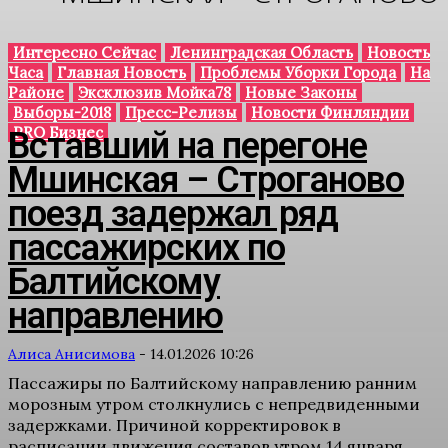
Интересно Сейчас
Ленинградская Область
Новость
Часа
Главная Новость
Проблемы Уборки Города
На
Районе
Эксклюзив Мойка78
Новые Законы
Выборы-2018
Пресс-Релизы
Новости Финляндии
PRO Бизнес
Вставший на перегоне
Мшинская – Строганово
поезд задержал ряд
пассажирских по
Балтийскому
направлению
Алиса Анисимова
-
14.01.2026 10:26
Пассажиры по Балтийскому направлению ранним
морозным утром столкнулись с непредвиденными
задержками. Причиной корректировок в
расписании движения составов утром 14 января