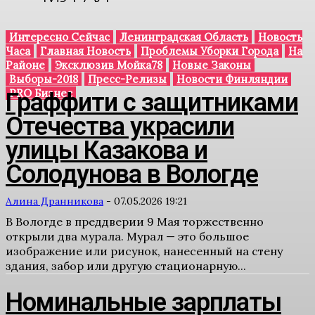
Интересно Сейчас
Ленинградская Область
Новость
Часа
Главная Новость
Проблемы Уборки Города
На
Районе
Эксклюзив Мойка78
Новые Законы
Выборы-2018
Пресс-Релизы
Новости Финляндии
PRO Бизнес
Граффити с защитниками
Отечества украсили
улицы Казакова и
Солодунова в Вологде
Алина Дранникова
-
07.05.2026 19:21
В Вологде в преддверии 9 Мая торжественно
открыли два мурала. Мурал — это большое
изображение или рисунок, нанесенный на стену
здания, забор или другую стационарную...
Номинальные зарплаты