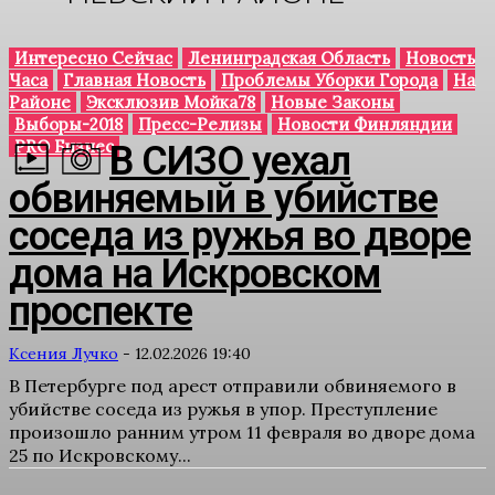
Интересно Сейчас
Ленинградская Область
Новость
Часа
Главная Новость
Проблемы Уборки Города
На
Районе
Эксклюзив Мойка78
Новые Законы
Выборы-2018
Пресс-Релизы
Новости Финляндии
PRO Бизнес
В СИЗО уехал
обвиняемый в убийстве
соседа из ружья во дворе
дома на Искровском
проспекте
Ксения Лучко
-
12.02.2026 19:40
В Петербурге под арест отправили обвиняемого в
убийстве соседа из ружья в упор. Преступление
произошло ранним утром 11 февраля во дворе дома
25 по Искровскому...