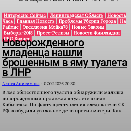
Интересно Сейчас
Ленинградская Область
Новость
Часа
Главная Новость
Проблемы Уборки Города
На
Районе
Эксклюзив Мойка78
Новые Законы
Выборы-2018
Пресс-Релизы
Новости Финляндии
PRO Бизнес
Новорожденного
младенца нашли
брошенным в яму туалета
в ЛНР
Алиса Анисимова
-
07.02.2026 20:30
В яме общественного туалета обнаружили малыша,
новорожденный пролежал в туалете в селе
Кабычевка. По факту преступления следователи СК
РФ возбудили уголовное дело против матери. Как...