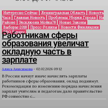
Интересно Сейчас
Ленинградская Область
Новость
Часа
Главная Новость
Проблемы Уборки Города
На
Районе
Эксклюзив Мойка78
Новые Законы
Выборы-2018
Пресс-Релизы
Новости Финляндии
PRO Бизнес
Работникам сферы
образования увеличат
окладную часть в
зарплате
Алиса Анисимова
-
02.02.2026 09:12
В России начнут иначе начислять зарплаты
работников сферы образования, оклад поднимут.
Рекомендации по изменению порядка начисления
зарплат учителям и педагогам дало правительство
РФ совместно с...