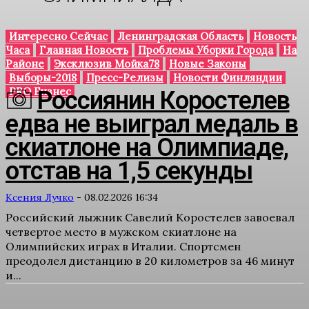
Интересно Сейчас
Ленинградская Область
Новость
Часа
Главная Новость
Проблемы Уборки Города
На
Районе
Эксклюзив Мойка78
Новые Законы
Выборы-2018
Пресс-Релизы
Новости Финляндии
PRO Бизнес
Россиянин Коростелев
едва не выиграл медаль в
скиатлоне на Олимпиаде,
отстав на 1,5 секунды
Ксения Лучко
-
08.02.2026 16:34
Российский лыжник Савелий Коростелев завоевал
четвертое место в мужском скиатлоне на
Олимпийских играх в Италии. Спортсмен
преодолел дистанцию в 20 километров за 46 минут
и...