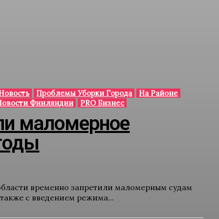
 Новость
Проблемы Уборки Города
На Районе
Новости Финляндии
PRO Бизнес
ли маломерное
огоды
 области временно запретили маломерным судам
также с введением режима...