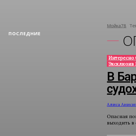
Мойка78
Те
ПОСЛЕДНИЕ
О
Интересно 
Эксклюзив 
В Ба
судо
Алиса Аниси
Опасная по
выходить в