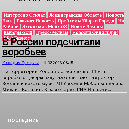
Интересно Сейчас
Ленинградская Область
Новость
Часа
Главная Новость
Проблемы Уборки Города
На
Районе
Эксклюзив Мойка78
Новые Законы
Выборы-2018
Пресс-Релизы
Новости Финляндии
PRO Бизнес
В России подсчитали
воробьев
Клавдия Гроцкая
-
11.02.2026 08:15
На территории России летает свыше 44 млн
воробьев. Цифры озвучил орнитолог, директор
Зоологического музея МГУ имени М.В. Ломоносова
Михаил Калякин. В разговоре с РИА Новости...
ПОСЛЕДНИЕ