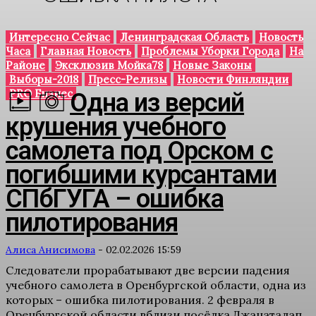
Интересно Сейчас
Ленинградская Область
Новость
Часа
Главная Новость
Проблемы Уборки Города
На
Районе
Эксклюзив Мойка78
Новые Законы
Выборы-2018
Пресс-Релизы
Новости Финляндии
PRO Бизнес
Одна из версий
крушения учебного
самолета под Орском с
погибшими курсантами
СПбГУГА – ошибка
пилотирования
Алиса Анисимова
-
02.02.2026 15:59
Следователи прорабатывают две версии падения
учебного самолета в Оренбургской области, одна из
которых – ошибка пилотирования. 2 февраля в
Оренбургской области вблизи посёлка Джанаталап