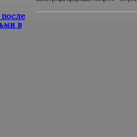
 после
тьми в