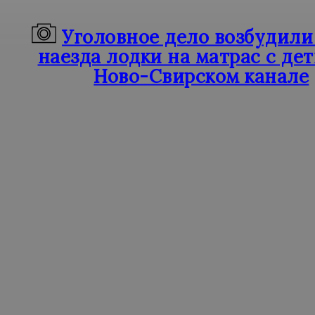
Уголовное дело возбудили
наезда лодки на матрас с де
Ново-Свирском канале