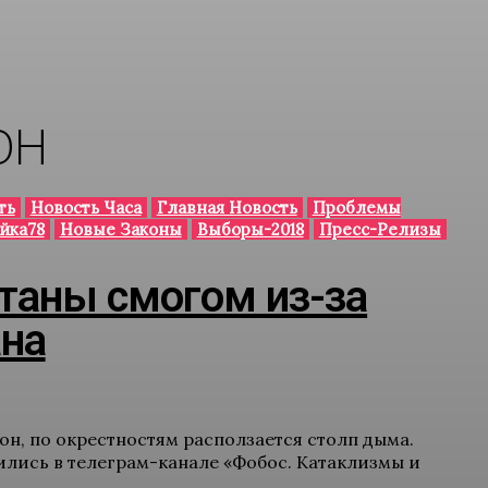
ОН
ть
Новость Часа
Главная Новость
Проблемы
йка78
Новые Законы
Выборы-2018
Пресс-Релизы
таны смогом из-за
ана
н, по окрестностям расползается столп дыма.
лись в телеграм-канале «Фобос. Катаклизмы и
..