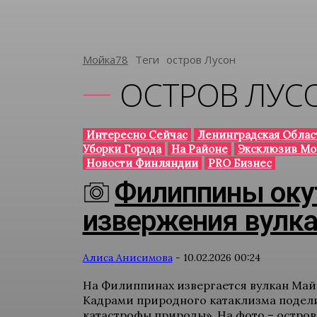
Мойка78
Теги
Остров Лусон
ОСТРОВ ЛУС
Интересно Сейчас
Ленинградская Облас
Уборки Города
На Районе
Эксклюзив Мо
Новости Финляндии
PRO Бизнес
Филиппины оку
извержения вулк
Алиса Анисимова
-
10.02.2026 00:24
На Филиппинах извергается вулкан Майо
Кадрами природного катаклизма подели
катастрофы природы». На фото – остров.