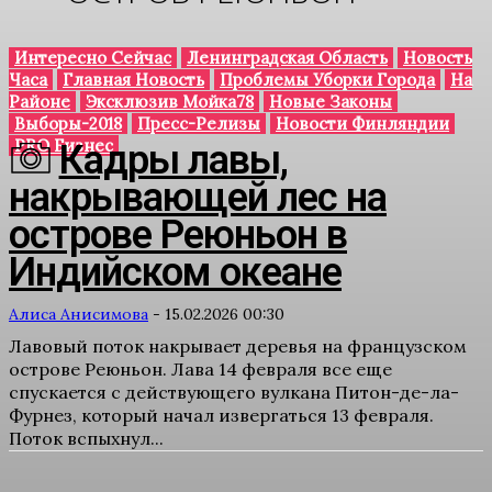
Интересно Сейчас
Ленинградская Область
Новость
Часа
Главная Новость
Проблемы Уборки Города
На
Районе
Эксклюзив Мойка78
Новые Законы
Выборы-2018
Пресс-Релизы
Новости Финляндии
PRO Бизнес
Кадры лавы,
накрывающей лес на
острове Реюньон в
Индийском океане
Алиса Анисимова
-
15.02.2026 00:30
Лавовый поток накрывает деревья на французском
острове Реюньон. Лава 14 февраля все еще
спускается с действующего вулкана Питон-де-ла-
Фурнез, который начал извергаться 13 февраля.
Поток вспыхнул...