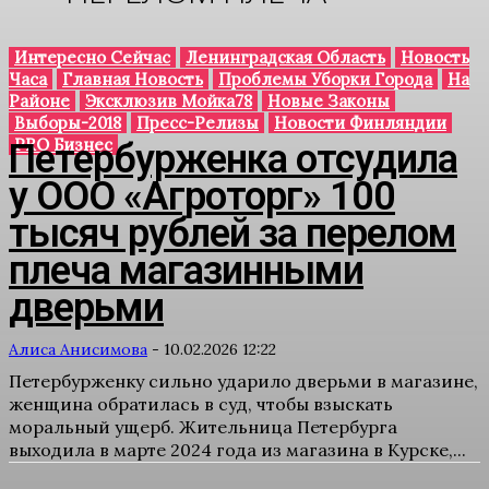
Интересно Сейчас
Ленинградская Область
Новость
Часа
Главная Новость
Проблемы Уборки Города
На
Районе
Эксклюзив Мойка78
Новые Законы
Выборы-2018
Пресс-Релизы
Новости Финляндии
PRO Бизнес
Петербурженка отсудила
у ООО «Агроторг» 100
тысяч рублей за перелом
плеча магазинными
дверьми
Алиса Анисимова
-
10.02.2026 12:22
Петербурженку сильно ударило дверьми в магазине,
женщина обратилась в суд, чтобы взыскать
моральный ущерб. Жительница Петербурга
выходила в марте 2024 года из магазина в Курске,...