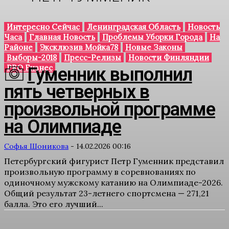
Интересно Сейчас
Ленинградская Область
Новость
Часа
Главная Новость
Проблемы Уборки Города
На
Районе
Эксклюзив Мойка78
Новые Законы
Выборы-2018
Пресс-Релизы
Новости Финляндии
PRO Бизнес
Гуменник выполнил
пять четверных в
произвольной программе
на Олимпиаде
Софья Шоникова
-
14.02.2026 00:16
Петербургский фигурист Петр Гуменник представил
произвольную программу в соревнованиях по
одиночному мужскому катанию на Олимпиаде-2026.
Общий результат 23-летнего спортсмена — 271,21
балла. Это его лучший...