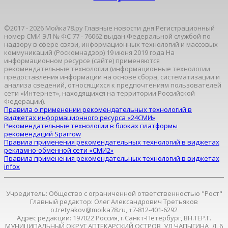
©2017 - 2026 Мойка78.ру Главные новости дня Регистрационный
номер СМИ ЭЛ № ФС 77 - 76062 выдан Федеральной службой по
надзору в сфере связи, информационных технологий и массовых
коммуникаций (Роскомнадзор) 19 июня 2019 года На
информационном ресурсе (сайте) применяются
рекомендательные технологии (информационные технологии
предоставления информации на основе сбора, систематизации и
анализа сведений, относящихся к предпочтениям пользователей
сети «Интернет», находящихся на территории Российской
Федерации).
Правила о применении рекомендательных технологий в
виджетах информационного ресурса «24СМИ»
Рекомендательные технологии в блоках платформы
рекомендаций Sparrow
Правила применения рекомендательных технологий в виджетах
рекламно-обменной сети «СМИ2»
Правила применения рекомендательных технологий в виджетах
infox
Учредитель: Общество с ограниченной ответственностью "Рост"
Главный редактор: Олег Александрович Третьяков
o.tretyakov@moika78.ru, +7-812-401-6292
Адрес редакции: 197022 Россия, г.Санкт-Петербург, ВН.ТЕР.Г.
МУНИЦИПАЛЬНЫЙ ОКРУГ АПТЕКАРСКИЙ ОСТРОВ, УЛ ЧАПЫГИНА, Д. 6