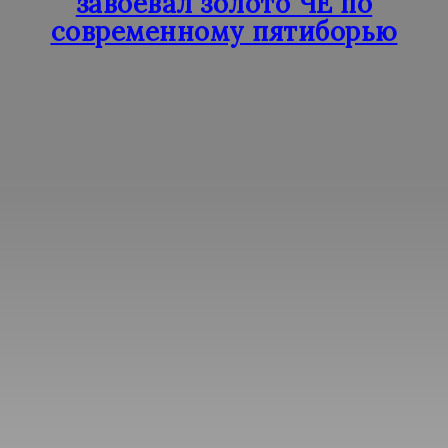
завоевал золото ЧЕ по
современному пятиборью