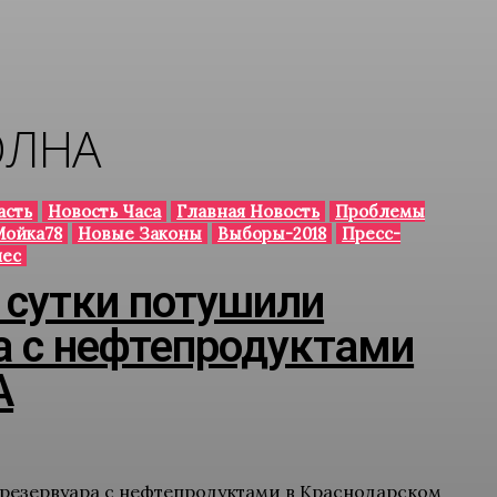
ОЛНА
асть
Новость Часа
Главная Новость
Проблемы
Мойка78
Новые Законы
Выборы-2018
Пресс-
нес
 сутки потушили
а с нефтепродуктами
А
 резервуара с нефтепродуктами в Краснодарском