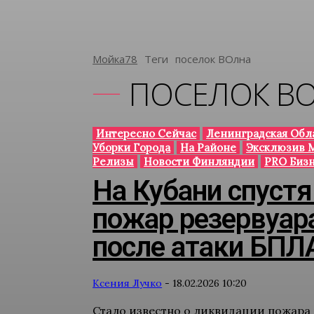
Мойка78
Теги
Поселок ВОлна
ПОСЕЛОК В
Интересно Сейчас
Ленинградская Обл
Уборки Города
На Районе
Эксклюзив 
Релизы
Новости Финляндии
PRO Биз
На Кубани спустя
пожар резервуар
после атаки БПЛ
Ксения Лучко
-
18.02.2026 10:20
Стало известно о ликвидации пожара