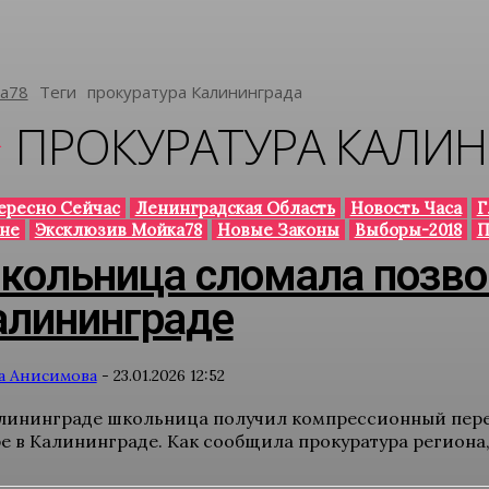
а78
Теги
Прокуратура Калининграда
ПРОКУРАТУРА КАЛИ
ересно Сейчас
Ленинградская Область
Новость Часа
Г
не
Эксклюзив Мойка78
Новые Законы
Выборы-2018
П
кольница сломала позвон
алининграде
а Анисимова
-
23.01.2026 12:52
лининграде школьница получил компрессионный перел
е в Калининграде. Как сообщила прокуратура региона, 