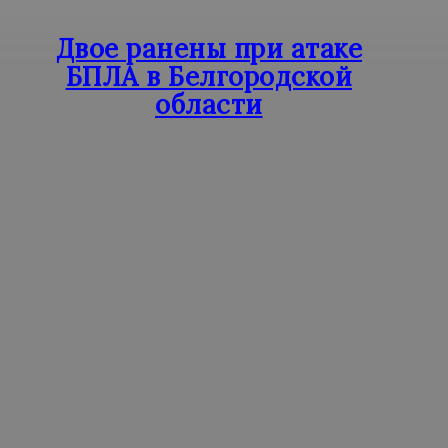
Двое ранены при атаке
БПЛА в Белгородской
области