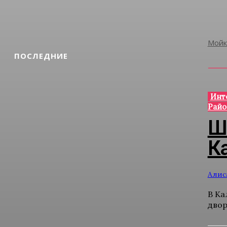
Мойк
ПОСЛЕДНИЕ
Инт
Райо
Ш
К
Алис
В Ка
двор