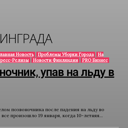
НИНГРАДА
лавная Новость
Проблемы Уборки Города
На
ресс-Релизы
Новости Финляндии
PRO Бизнес
очник, упав на льду в
ом позвоночника после падения на льду во
все произошло 19 января, когда 10-летняя...