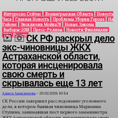
Интересно Сейчас
Ленинградская Область
Новость
Часа
Главная Новость
Проблемы Уборки Города
На
Районе
Эксклюзив Мойка78
Новые Законы
Выборы-2018
Пресс-Релизы
Новости Финляндии
PRO Бизнес
СК РФ раскрыл дело
экс-чиновницы ЖКХ
Астраханской области,
которая инсценировала
свою смерть и
скрывалась еще 13 лет
Алиса Анисимова
-
20.02.2026 10:54
СК России завершил расследование уголовного
дела, в котором бывшая чиновница Марианна
Стyпина, занимавшая пост первого замминистра
ЖКХ Астраханской области, инсценировала свою