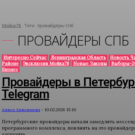
Мойка78
Теги
Провайдеры Спб
ПРОВАЙДЕРЫ СПБ
Интересно Сейчас
Ленинградская Область
Новость Ч
Районе
Эксклюзив Мойка78
Новые Законы
Выборы-2
Бизнес
Провайдеры в Петербур
Telegram
Алиса Анисимова
-
10.02.2026 15:10
Петербургские провайдеры начали замедлять мессенд
программного комплекса, повлиять на это провайдеры
загрузить...