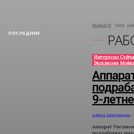
Мойка78
Теги
Ра
ПОСЛЕДНИЕ
РАБ
Интересно Сейча
Эксклюзив Мойк
Аппара
подраб
9-летн
Алиса Анисимова
-
Аппарат Уполном
подработках шко