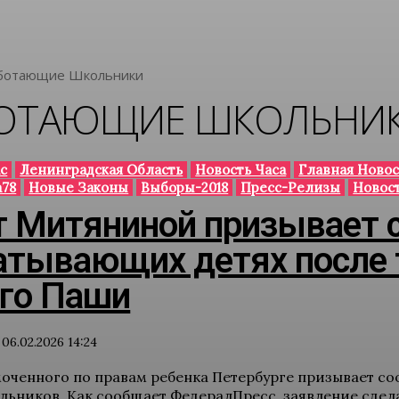
ботающие Школьники
ОТАЮЩИЕ ШКОЛЬНИ
с
Ленинградская Область
Новость Часа
Главная Новос
а78
Новые Законы
Выборы-2018
Пресс-Релизы
Новос
т Митяниной призывает 
атывающих детях после 
его Паши
06.02.2026 14:24
оченного по правам ребенка Петербурге призывает соо
льников. Как сообщает ФедералПресс, заявление сделал