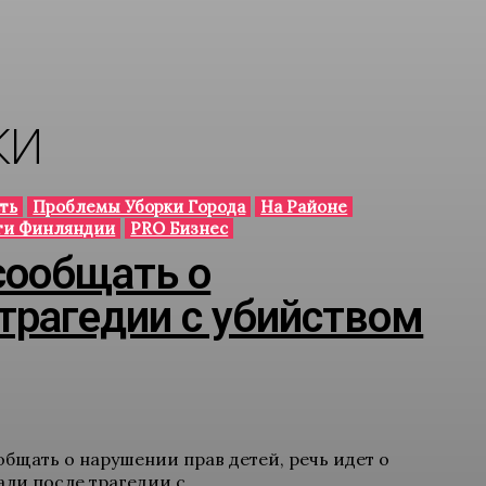
КИ
ть
Проблемы Уборки Города
На Районе
ти Финляндии
PRO Бизнес
сообщать о
трагедии с убийством
бщать о нарушении прав детей, речь идет о
и после трагедии с...