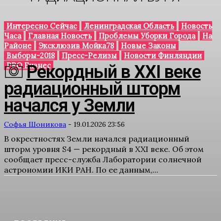
Интересно Сейчас
Ленинградская Область
Новость
Часа
Главная Новость
Проблемы Уборки Города
На
Районе
Эксклюзив Мойка78
Новые Законы
Выборы-2018
Пресс-Релизы
Новости Финляндии
PRO Бизнес
Рекордный в XXI веке
радиационный шторм
начался у Земли
Софья Шоникова
-
19.01.2026 23:56
В окрестностях Земли начался радиационный
шторм уровня S4 — рекордный в XXI веке. Об этом
сообщает пресс-служба Лаборатории солнечной
астрономии ИКИ РАН. По ее данным,...