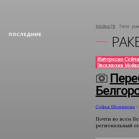
Мойка78
Теги
Ра
ПОСЛЕДНИЕ
РАК
Интересно Сейча
Эксклюзив Мойка
Пере
Белгоро
Софья Шоникова
-
Почти во всем Б
региональный оп