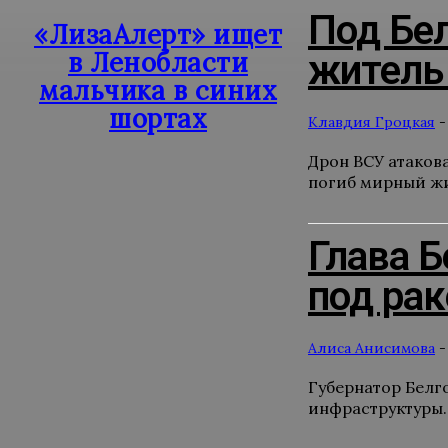
Под Бе
«ЛизаАлерт» ищет
в Ленобласти
жител
мальчика в синих
шортах
Клавдия Гроцкая
-
Дрон ВСУ атаков
погиб мирный жит
Глава Б
под ра
Алиса Анисимова
-
Губернатор Белг
инфраструктуры. 