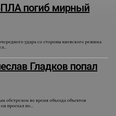
 БПЛА погиб мирный
 очередного удара со стороны киевского режима
л...
чеслав Гладков попал
ым обстрелом во время объезда объектов
н проехал по...