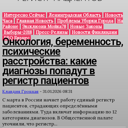
Интересно Сейчас
Ленинградская Область
Новость
Часа
Главная Новость
Проблемы Уборки Города
На
Районе
Эксклюзив Мойка78
Новые Законы
Выборы-2018
Пресс-Релизы
Новости Финляндии
PRO Бизнес
Онкология, беременность,
психические
расстройства: какие
диагнозы попадут в
регистр пациентов
Клавдия Гроцкая
-
31.01.2026 08:31
С марта в России начнет работу единый регистр
пациентов, страдающих определёнными
заболеваниями. Туда включат информацию по 12
категориям диагнозов. В Общественной палате
уточнили, что регистр...