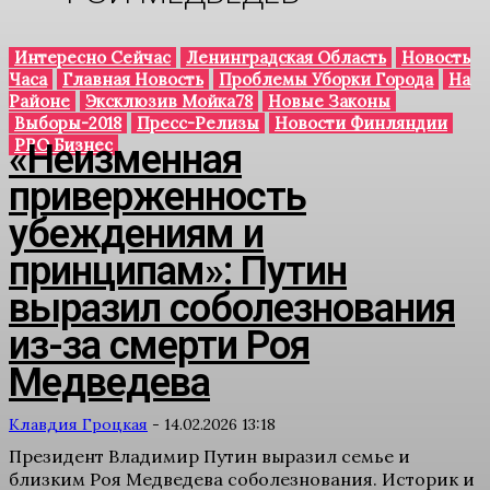
Интересно Сейчас
Ленинградская Область
Новость
Часа
Главная Новость
Проблемы Уборки Города
На
Районе
Эксклюзив Мойка78
Новые Законы
Выборы-2018
Пресс-Релизы
Новости Финляндии
PRO Бизнес
«Неизменная
приверженность
убеждениям и
принципам»: Путин
выразил соболезнования
из-за смерти Роя
Медведева
Клавдия Гроцкая
-
14.02.2026 13:18
Президент Владимир Путин выразил семье и
близким Роя Медведева соболезнования. Историк и