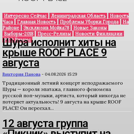
Интересно Сейчас
Ленинградская Область
Новость
Часа
Главная Новость
Проблемы Уборки Города
На
Районе
Эксклюзив Мойка78
Новые Законы
Выборы-2018
Пресс-Релизы
Новости Финляндии
Шура исполнит хиты на
PRO Бизнес
крыше ROOF PLACE 9
августа
Виктория Панова
-
04.08.2026 15:29
Традиционный летний концерт неподражаемого
Шуры — короля эпатажа, главного феномена
русской поп-музыки, артиста, который никогда не
потеряет актуальность! 9 августа на крыше ROOF
PLACE! Он переехал...
12 августа группа
«Пикник» выступит на