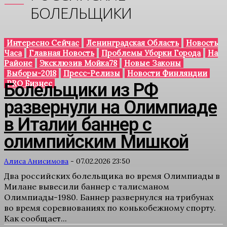
БОЛЕЛЬЩИКИ
Интересно Сейчас
Ленинградская Область
Новость
Часа
Главная Новость
Проблемы Уборки Города
На
Районе
Эксклюзив Мойка78
Новые Законы
Выборы-2018
Пресс-Релизы
Новости Финляндии
PRO Бизнес
Болельщики из РФ
развернули на Олимпиаде
в Италии баннер с
олимпийским Мишкой
Алиса Анисимова
-
07.02.2026 23:50
Два российских болельщика во время Олимпиады в
Милане вывесили баннер с талисманом
Олимпиады-1980. Баннер развернулся на трибунах
во время соревнованиях по конькобежному спорту.
Как сообщает...