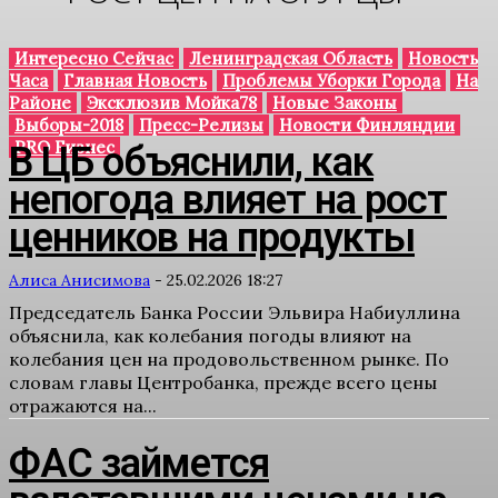
Интересно Сейчас
Ленинградская Область
Новость
Часа
Главная Новость
Проблемы Уборки Города
На
Районе
Эксклюзив Мойка78
Новые Законы
Выборы-2018
Пресс-Релизы
Новости Финляндии
PRO Бизнес
В ЦБ объяснили, как
непогода влияет на рост
ценников на продукты
Алиса Анисимова
-
25.02.2026 18:27
Председатель Банка России Эльвира Набиуллина
объяснила, как колебания погоды влияют на
колебания цен на продовольственном рынке. По
словам главы Центробанка, прежде всего цены
отражаются на...
ФАС займется