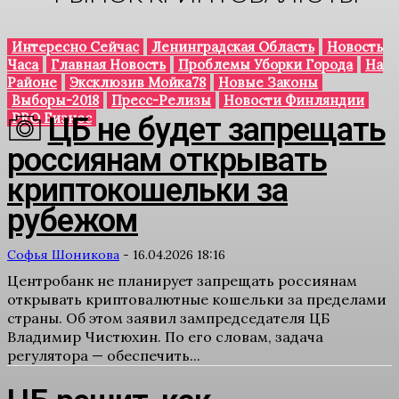
Интересно Сейчас
Ленинградская Область
Новость
Часа
Главная Новость
Проблемы Уборки Города
На
Районе
Эксклюзив Мойка78
Новые Законы
Выборы-2018
Пресс-Релизы
Новости Финляндии
PRO Бизнес
ЦБ не будет запрещать
россиянам открывать
криптокошельки за
рубежом
Софья Шоникова
-
16.04.2026 18:16
Центробанк не планирует запрещать россиянам
открывать криптовалютные кошельки за пределами
страны. Об этом заявил зампредседателя ЦБ
Владимир Чистюхин. По его словам, задача
регулятора — обеспечить...