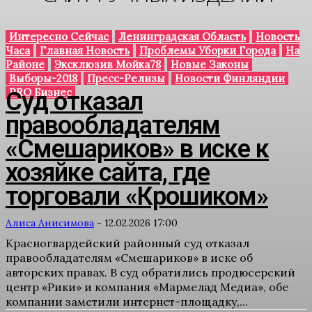
Интересно Сейчас
Ленинградская Область
Новость
Часа
Главная Новость
Проблемы Уборки Города
На
Районе
Эксклюзив Мойка78
Новые Законы
Выборы-2018
Пресс-Релизы
Новости Финляндии
PRO Бизнес
Суд отказал
правообладателям
«Смешариков» в иске к
хозяйке сайта, где
торговали «Крошиком»
Алиса Анисимова
-
12.02.2026 17:00
Красногвардейский районный суд отказал
правообладателям «Смешариков» в иске об
авторских правах. В суд обратились продюсерский
центр «Рики» и компания «Мармелад Медиа», обе
компании заметили интернет-площадку,...