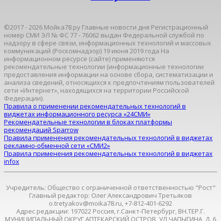
©2017 - 2026 Мойка78.ру Главные новости дня Регистрационный
номер СМИ ЭЛ № ФС 77 - 76062 выдан Федеральной службой по
надзору в сфере связи, информационных технологий и массовых
коммуникаций (Роскомнадзор) 19 июня 2019 года На
информационном ресурсе (сайте) применяются
рекомендательные технологии (информационные технологии
предоставления информации на основе сбора, систематизации и
анализа сведений, относящихся к предпочтениям пользователей
сети «Интернет», находящихся на территории Российской
Федерации).
Правила о применении рекомендательных технологий в
виджетах информационного ресурса «24СМИ»
Рекомендательные технологии в блоках платформы
рекомендаций Sparrow
Правила применения рекомендательных технологий в виджетах
рекламно-обменной сети «СМИ2»
Правила применения рекомендательных технологий в виджетах
infox
Учредитель: Общество с ограниченной ответственностью "Рост"
Главный редактор: Олег Александрович Третьяков
o.tretyakov@moika78.ru, +7-812-401-6292
Адрес редакции: 197022 Россия, г.Санкт-Петербург, ВН.ТЕР.Г.
МУНИЦИПАЛЬНЫЙ ОКРУГ АПТЕКАРСКИЙ ОСТРОВ, УЛ ЧАПЫГИНА, Д. 6