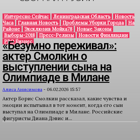
Интересно Сейчас
Ленинградская Область
Новость
Часа
Главная Новость
Проблемы Уборки Города
На
Районе
Эксклюзив Мойка78
Новые Законы
Выборы-2018
Пресс-Релизы
Новости Финляндии
PRO Бизнес
«Безумно переживал»:
актер Смолкин о
выступлении сына на
Олимпиаде в Милане
Алиса Анисимова
-
06.02.2026 15:57
Актер Борис Смолкин рассказал, какие чувства и
эмоции испытывал в тот момент, когда его сын
выступал на Олимпиаде в Милане. Российские
фигуристы Диана Дэвис и...