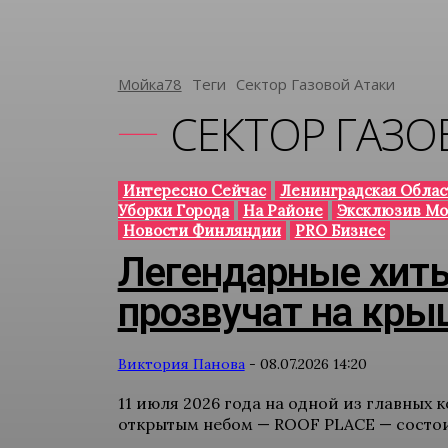
Мойка78
Теги
Сектор Газовой Атаки
СЕКТОР ГАЗО
Интересно Сейчас
Ленинградская Облас
Уборки Города
На Районе
Эксклюзив Мо
Новости Финляндии
PRO Бизнес
Легендарные хиты
прозвучат на кры
Виктория Панова
-
08.07.2026 14:20
11 июля 2026 года на одной из главных
открытым небом — ROOF PLACE — состои