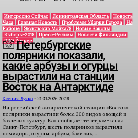
Интересно Сейчас
Ленинградская Область
Новость
Часа
Главная Новость
Проблемы Уборки Города
На
Районе
Эксклюзив Мойка78
Новые Законы
Выборы-2018
Пресс-Релизы
Новости Финляндии
PRO Бизнес
Петербургские
полярники показали,
какие арбузы и огурцы
вырастили на станции
Восток на Антарктиде
Ксения Лучко
-
21.01.2026 20:19
На российской антарктической станции «Восток»
полярники вырастили более 200 видов овощей и
бахчевых культур. Как сообщает телеграм-канал
Санкт-Петербург, шесть полярников вырастили
помидоры, огурцы, арбузы, базилик,...