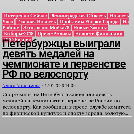
Интересно Сейчас
Ленинградская Область
Новость
Часа
Главная Новость
Проблемы Уборки Города
На
Районе
Эксклюзив Мойка78
Новые Законы
Выборы-2018
Пресс-Релизы
Новости Финляндии
PRO Бизнес
Петербуржцы выиграли
девять медалей на
чемпионате и первенстве
РФ по велоспорту
Алиса Анисимова
-
17.01.2026 14:09
Спортсмены из Петербурга завоевали девять
медалей на чемпионате и первенстве России по
велоспорту. Как сообщили в пресс-службе комитета
по физической культуре и спорту города, золотую...