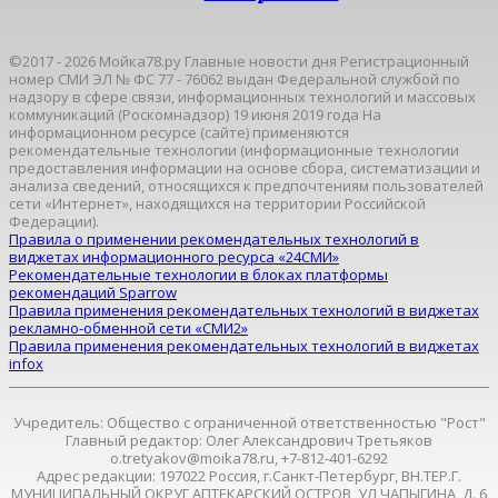
©2017 - 2026 Мойка78.ру Главные новости дня Регистрационный
номер СМИ ЭЛ № ФС 77 - 76062 выдан Федеральной службой по
надзору в сфере связи, информационных технологий и массовых
коммуникаций (Роскомнадзор) 19 июня 2019 года На
информационном ресурсе (сайте) применяются
рекомендательные технологии (информационные технологии
предоставления информации на основе сбора, систематизации и
анализа сведений, относящихся к предпочтениям пользователей
сети «Интернет», находящихся на территории Российской
Федерации).
Правила о применении рекомендательных технологий в
виджетах информационного ресурса «24СМИ»
Рекомендательные технологии в блоках платформы
рекомендаций Sparrow
Правила применения рекомендательных технологий в виджетах
рекламно-обменной сети «СМИ2»
Правила применения рекомендательных технологий в виджетах
infox
Учредитель: Общество с ограниченной ответственностью "Рост"
Главный редактор: Олег Александрович Третьяков
o.tretyakov@moika78.ru, +7-812-401-6292
Адрес редакции: 197022 Россия, г.Санкт-Петербург, ВН.ТЕР.Г.
МУНИЦИПАЛЬНЫЙ ОКРУГ АПТЕКАРСКИЙ ОСТРОВ, УЛ ЧАПЫГИНА, Д. 6