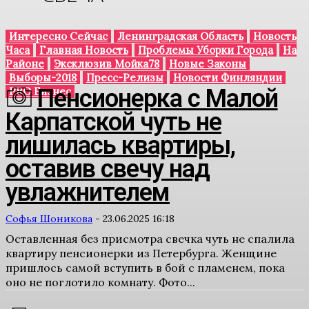
Интересно Сейчас
Ленинградская Область
Новость
Часа
Главная Новость
Проблемы Уборки Города
На
Районе
Эксклюзив Мойка78
Новые Законы
Выборы-2018
Пресс-Релизы
Новости Финляндии
Пенсионерка с Малой
PRO Бизнес
Карпатской чуть не
лишилась квартиры,
оставив свечу над
увлажнителем
Софья Шоникова
-
23.06.2025 16:18
Оставленная без присмотра свечка чуть не спалила
квартиру пенсионерки из Петербурга. Женщине
пришлось самой вступить в бой с пламенем, пока
оно не поглотило комнату. Фото...