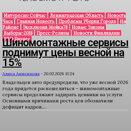
Интересно Сейчас
Ленинградская Область
Новость
Часа
Главная Новость
Проблемы Уборки Города
На
Районе
Эксклюзив Мойка78
Новые Законы
Выборы-2018
Пресс-Релизы
Новости Финляндии
PRO Бизнес
Шиномонтажные сервисы
поднимут цены весной на
15%
Алиса Анисимова
-
20.02.2026 11:24
Владельцев авто предупредили, что уже весной 2026
года придется раскошелиться – шиномонтажные
сервисы продолжают задирать ценники на услуги.
Основными причинами роста цен обозначили
дефицит кадров,...