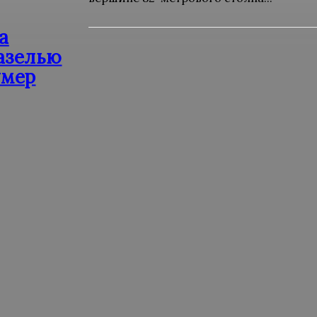
а
азелью
умер