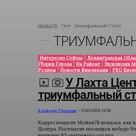
Мойка78
Теги
Триумфальный Столп
ТРИУМФАЛЬ
Интересно Сейчас
Ленинградская Обла
Уборки Города
На Районе
Эксклюзив М
Релизы
Новости Финляндии
PRO Бизн
У Лахта Цен
триумфальный ст
Клавдия Гроцкая
-
17.01.2026 11:36
Корреспондент Мойки78 показал, как и
Центра. Постамент посвящен победе Ро
вершине 82-метрового столпа...