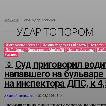
Мойка78
Теги
Удар Топором
УДАР ТОПОРОМ
Интересно Сейчас
Ленинградская Область
Новость 
На Районе
Эксклюзив Мойка78
Новые Законы
Выбо
Бизнес
Суд приговорил водит
напавшего на бульваре
на инспектора ДПС, к 4
Алиса Анисимова
-
02.02.2026 15:14
Злоумышленник, ринувшийся с топором на инспекто