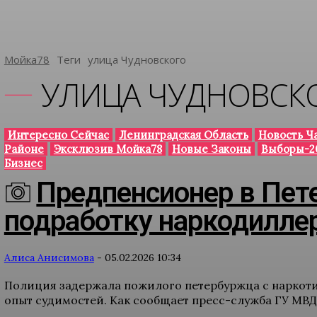
Мойка78
Теги
Улица Чудновского
УЛИЦА ЧУДНОВСК
Интересно Сейчас
Ленинградская Область
Новость Ч
Районе
Эксклюзив Мойка78
Новые Законы
Выборы-2
Бизнес
Предпенсионер в Пет
подработку наркодилле
Алиса Анисимова
-
05.02.2026 10:34
Полиция задержала пожилого петербуржца с наркотик
опыт судимостей. Как сообщает пресс-служба ГУ МВД 