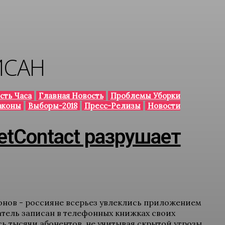
ИСАН
сть Часа
Главная Новость
Проблемы Уборки
аконы
Выборы-2018
Пресс-Релизы
Новости
etContact разрушает
нов - россияне всерьез увлеклись приложением
ватель записан в телефонных книжках своих
ь тысячи абонентов, не учитывая скрытой угрозы.