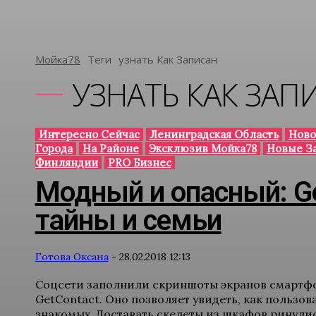
Мойка78
Теги
Узнать Как Записан
УЗНАТЬ КАК ЗАП
Интересно Сейчас
Ленинградская Область
Ново
Города
На Районе
Эксклюзив Мойка78
Новые З
Финляндии
PRO Бизнес
Модный и опасный: G
тайны и семьи
Готова Оксана
-
28.02.2018 12:13
Соцсети заполнили скриншоты экранов смартфо
GetContact. Оно позволяет увидеть, как пользо
знакомых. Доставать скелеты из шкафов ринулис