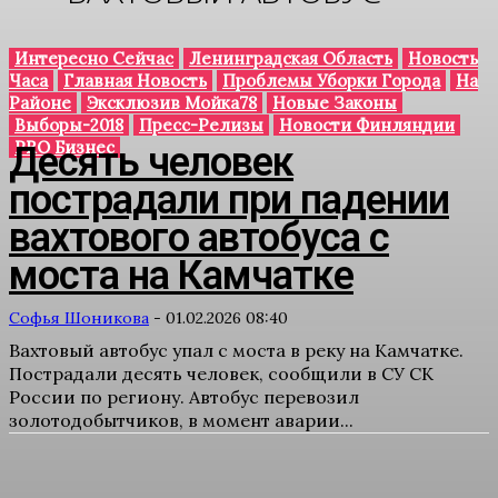
Интересно Сейчас
Ленинградская Область
Новость
Часа
Главная Новость
Проблемы Уборки Города
На
Районе
Эксклюзив Мойка78
Новые Законы
Выборы-2018
Пресс-Релизы
Новости Финляндии
PRO Бизнес
Десять человек
пострадали при падении
вахтового автобуса с
моста на Камчатке
Софья Шоникова
-
01.02.2026 08:40
Вахтовый автобус упал с моста в реку на Камчатке.
Пострадали десять человек, сообщили в СУ СК
России по региону. Автобус перевозил
золотодобытчиков, в момент аварии...