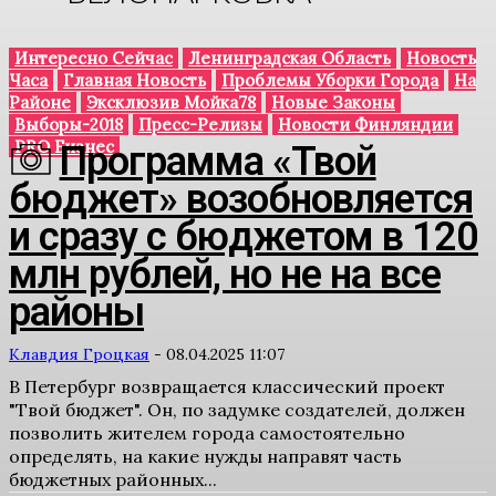
Интересно Сейчас
Ленинградская Область
Новость
Часа
Главная Новость
Проблемы Уборки Города
На
Районе
Эксклюзив Мойка78
Новые Законы
Выборы-2018
Пресс-Релизы
Новости Финляндии
PRO Бизнес
Программа «Твой
бюджет» возобновляется
и сразу с бюджетом в 120
млн рублей, но не на все
районы
Клавдия Гроцкая
-
08.04.2025 11:07
В Петербург возвращается классический проект
"Твой бюджет". Он, по задумке создателей, должен
позволить жителем города самостоятельно
определять, на какие нужды направят часть
бюджетных районных...