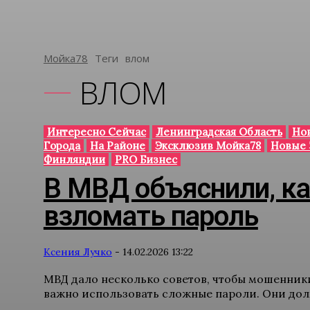
Мойка78
Теги
Влом
ВЛОМ
Интересно Сейчас
Ленинградская Область
Нов
Города
На Районе
Эксклюзив Мойка78
Новые 
Финляндии
PRO Бизнес
В МВД объяснили, к
взломать пароль
Ксения Лучко
-
14.02.2026 13:22
МВД дало несколько советов, чтобы мошенник
важно использовать сложные пароли. Они долж