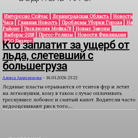
Интересно Сейчас
Ленинградская Область
Новость
Часа
Главная Новость
Проблемы Уборки Города
На
Районе
Эксклюзив Мойка78
Новые Законы
Выборы-2018
Пресс-Релизы
Новости Финляндии
PRO Бизнес
Кто заплатит за ущерб от
льда, слетевший с
большегруза
Алиса Анисимова
-
16.01.2026 23:22
Ледяные пласты отрываются от тентов фур и летят
на легковушки, кому в таком случае оплачивать
треснувшее лобовое и смятый капот. Водители часто
недооценивают риск того,...