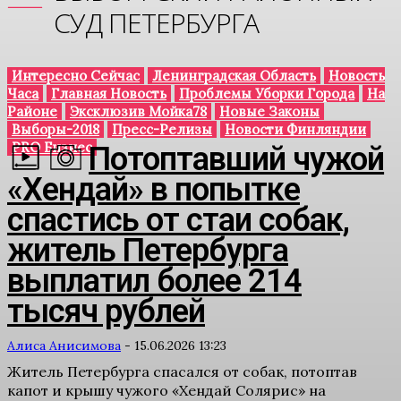
СУД ПЕТЕРБУРГА
Интересно Сейчас
Ленинградская Область
Новость
Часа
Главная Новость
Проблемы Уборки Города
На
Районе
Эксклюзив Мойка78
Новые Законы
Выборы-2018
Пресс-Релизы
Новости Финляндии
PRO Бизнес
Потоптавший чужой
«Хендай» в попытке
спастись от стаи собак,
житель Петербурга
выплатил более 214
тысяч рублей
Алиса Анисимова
-
15.06.2026 13:23
Житель Петербурга спасался от собак, потоптав
капот и крышу чужого «Хендай Солярис» на