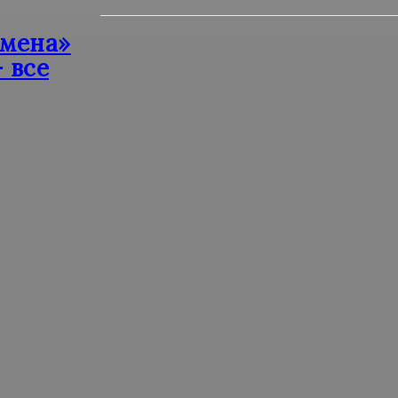
тмена»
— все