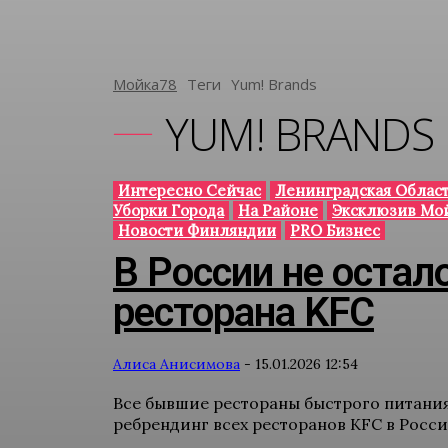
Мойка78
Теги
Yum! Brands
YUM! BRANDS
Интересно Сейчас
Ленинградская Облас
Уборки Города
На Районе
Эксклюзив Мо
Новости Финляндии
PRO Бизнес
В России не остал
ресторана KFC
Алиса Анисимова
-
15.01.2026 12:54
Все бывшие рестораны быстрого питани
ребрендинг всех ресторанов KFC в России