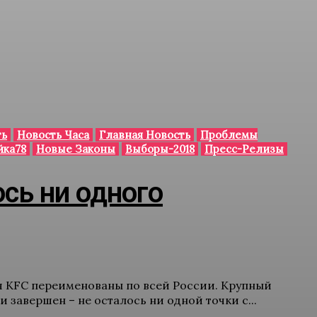
ть
Новость Часа
Главная Новость
Проблемы
йка78
Новые Законы
Выборы-2018
Пресс-Релизы
ось ни одного
я KFC переименованы по всей России. Крупный
 завершен – не осталось ни одной точки с...