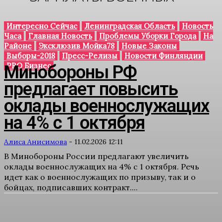
Интересно Сейчас
Ленинградская Область
Новость
Часа
Главная Новость
Проблемы Уборки Города
На
Районе
Эксклюзив Мойка78
Новые Законы
Выборы-2018
Пресс-Релизы
Новости Финляндии
PRO Бизнес
Минобороны РФ
предлагает повысить
оклады военнослужащих
на 4% с 1 октября
Алиса Анисимова
-
11.02.2026 12:11
В Минобороны России предлагают увеличить
оклады военнослужащих на 4% с 1 октября. Речь
идет как о военнослужащих по призыву, так и о
бойцах, подписавших контракт....