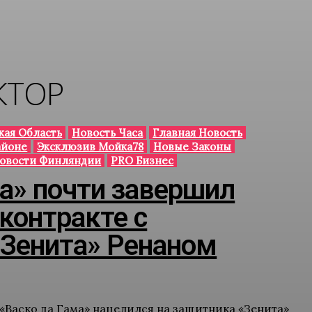
КТОР
кая Область
Новость Часа
Главная Новость
айоне
Эксклюзив Мойка78
Новые Законы
овости Финляндии
PRO Бизнес
ма» почти завершил
контракте с
Зенита» Ренаном
«Васко да Гама» нацелился на защитника «Зенита»