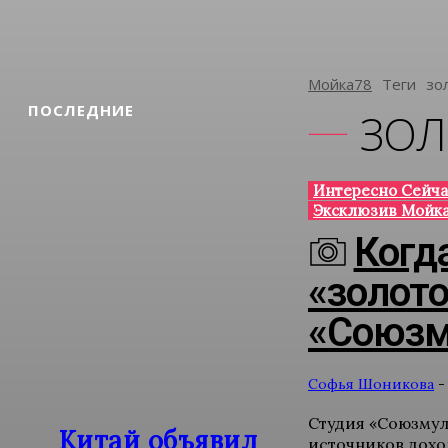
Мойка78
Теги
Зо
ПОСЛЕДНИЕ
ЗОЛ
Интересно Сейча
Эксклюзив Мойка
Когд
«золот
«Союзм
Софья Шоникова
-
Студия «Союзмул
Китай объявил
источников дохо