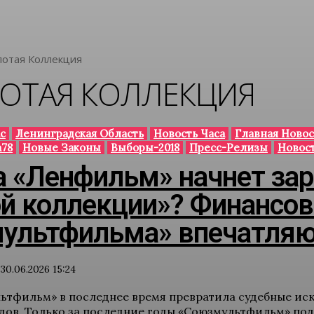
лотая Коллекция
ОТАЯ КОЛЛЕКЦИЯ
с
Ленинградская Область
Новость Часа
Главная Новос
78
Новые Законы
Выборы-2018
Пресс-Релизы
Новос
а «Ленфильм» начнет за
ой коллекции»? Финансов
ультфильма» впечатля
30.06.2026 15:24
ьтфильм» в последнее время превратила судебные иски
дов. Только за последние годы «Союзмультфильм» пода