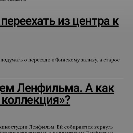
ереехать из центра к
одумать о переезде к Финскому заливу, а старое
ем Ленфильма. А как
я коллекция»?
киностудии Ленфильм. Ей собираются вернуть