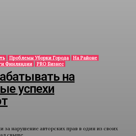
ть
Проблемы Уборки Города
На Районе
ти Финляндии
PRO Бизнес
рабатывать на
ые успехи
ют
 за нарушение авторских прав в один из своих
л свыше...