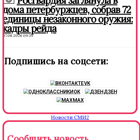
Росгвардия заглянула в
дома петербуржцев, собрав 72
единицы незаконного оружия:
кадры рейда
07.08.2026 09:39
Подпишись на соцсети:
VK
OK
ДЗЕН
MAX
Новости СМИ2
Сообщить новость